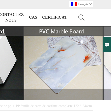
Français

CONTACTEZ
CAS
CERTIFICAT
NOUS

ée de pp
>
PP feuille de carte de corflute coroplaste 122 * 244cm