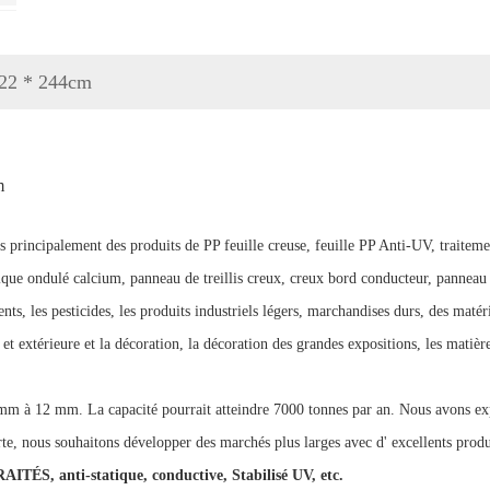
 122 * 244cm
m
s principalement des produits de PP feuille creuse, feuille PP Anti-UV, traiteme
tique ondulé calcium, panneau de treillis creux, creux bord conducteur, panneau 
nts, les pesticides, les produits industriels légers, marchandises durs, des matér
et extérieure et la décoration, la décoration des grandes expositions, les matière
 2 mm à 12 mm. La capacité pourrait atteindre 7000 tonnes par an. Nous avons expo
rte, nous souhaitons développer des marchés plus larges avec d' excellents produi
AITÉS, anti-statique, conductive, Stabilisé UV, etc.