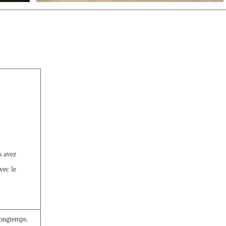
s avez
vec le
 longtemps.