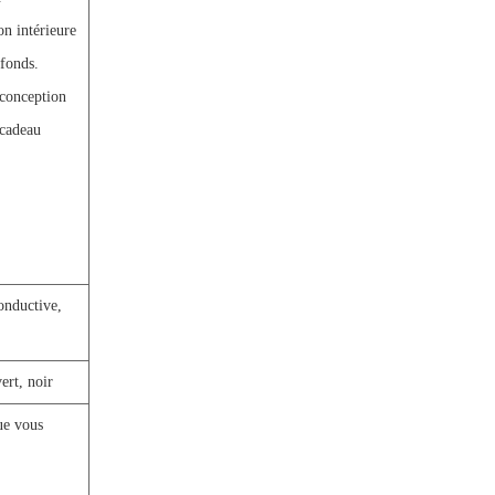
on intérieure
afonds.
 conception
 cadeau
onductive,
ert, noir
ue vous