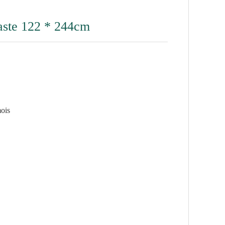
laste 122 * 244cm
mois