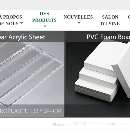
DES
À PROPOS
NOUVELLES
SALON
PRODUITS
DE NOUS
D'USINE
ROPLASTE 122 * 244CM

>
DES PRODUITS
>
Feuille ondul
maison