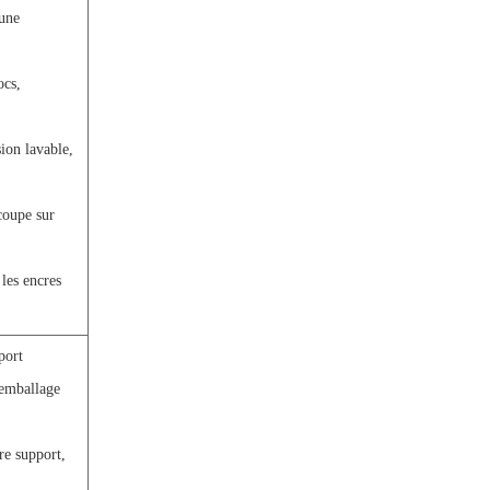
 une
ocs,
ion lavable,
coupe sur
 les encres
port
 emballage
re support,
.