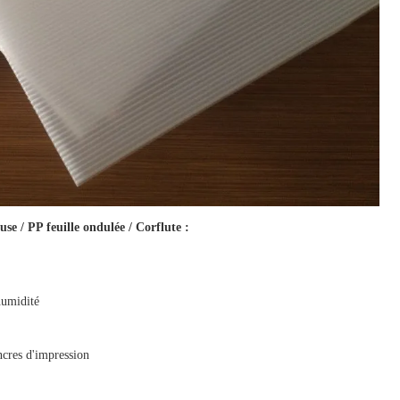
euse / PP feuille ondulée / Corflute
:
'humidité
ncres d'impression