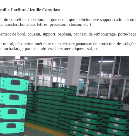
euille Corflute / feuille Coroplast
:
n, du conseil d'exposition,marque demarque, boîtelumière support cadre photo d
 transfert,boîte aux lettres, présentoir, cloison, etc.)
ppement de bord, coussin, support, bardeau, panneau de rembourrage, porte-bagag
 mural, décoration intérieure ou extérieure,panneaux de protection des sols,fe
antrachatlarge, par exemple: escaliers mécaniques , sol, etc.