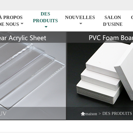
DES
À PROPOS
NOUVELLES
SALON
PRODUITS
DE NOUS
D'USINE
UV

>
DES PRODUITS
maison