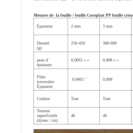
Mesures de la
feuille / feuille Coroplast PP feuille creu
Épaisseur
2 mm
3 mm
Densité
250-450
300-600
(g)
peau d'
0,0065 « »
0,008 « »
épaisseur
Flûte
.0.0065 ''
0,008'
traversière
Épaisseur
Couleur
Tout
Tout
Tension
superficielle
46
46
(dynes / cm)