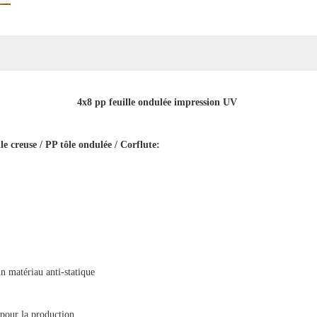
4x8 pp feuille ondulée impression UV
lle creuse / PP tôle ondulée / Corflute:
un matériau anti-statique
pour la production