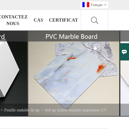
Français

CONTACTEZ
CAS
CERTIFICAT
NOUS

>
Feuille ondulée de pp
>
4x8 pp feuille ondulée impression UV