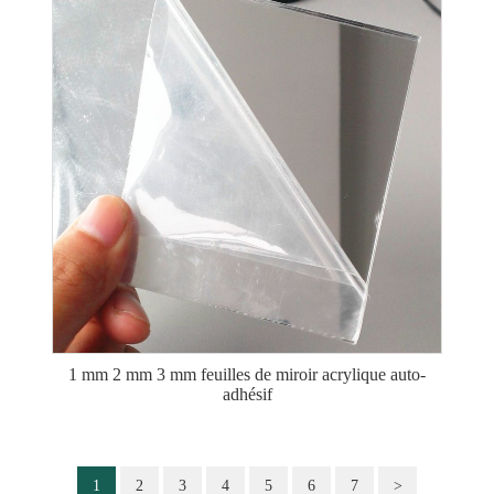
1 mm 2 mm 3 mm feuilles de miroir acrylique auto-
adhésif
1
2
3
4
5
6
7
>