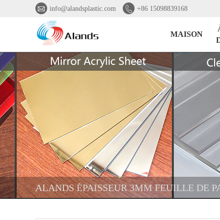


info@alandsplastic.com
+86 15098839168
MAISON
ALANDS ÉPAISSEUR 3MM FEUILLE DE P