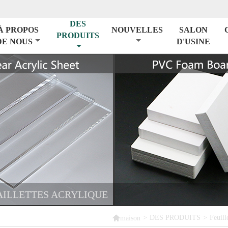
DES
À PROPOS
NOUVELLES
SALON
PRODUITS
DE NOUS
D'USINE
AILLETTES ACRYLIQUE

>
DES PRODUITS
>
Feuill
maison