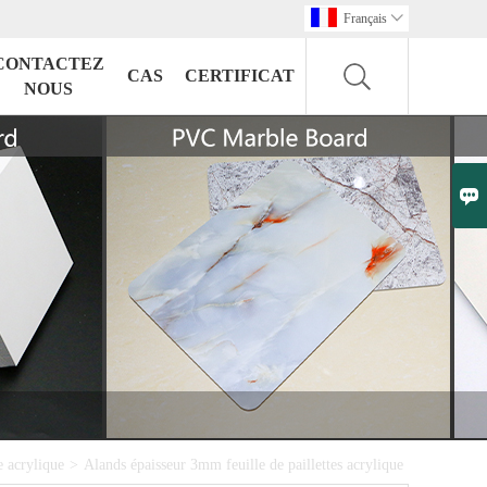
Français

CONTACTEZ
CAS
CERTIFICAT
NOUS

e acrylique
>
Alands épaisseur 3mm feuille de paillettes acrylique