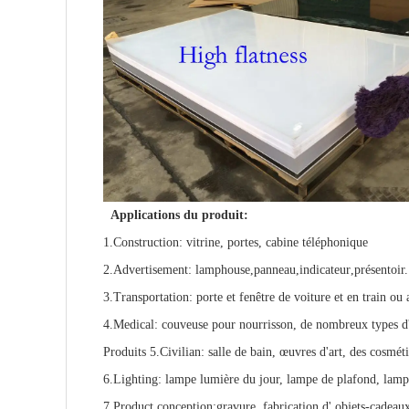
Applications du produit:
1.Construction
: vitrine, portes, cabine téléphonique
2.Advertisement
:
lamphouse
,
panneau
,
indicateur
,
présentoir.
3.Transportation
: porte et fenêtre de voiture et en train ou 
4.Medical
: couveuse pour nourrisson, de nombreux types d
Produits 5.Civilian
: salle de bain,
œuvres d'art
, des cosmét
6.Lighting
: lampe lumière du jour, lampe de plafond, lam
7.Product conception
:
gravure, fabrication d' objets-cadeau