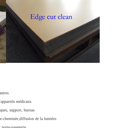
autres.
'appareils médicaux.
iques, support
, bureau
pe-cheminée,
diffusion de la lumière.
x,
porte-papeterie