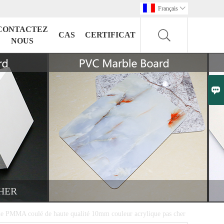
Français

CONTACTEZ
CAS
CERTIFICAT
NOUS

CHER
le de PMMA coulé de haute qualité 10mm couleur acrylique pas cher