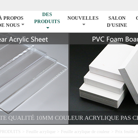
DES
À PROPOS
NOUVELLES
SALON
PRODUITS
DE NOUS
D'USINE
AUTE QUALITÉ 10MM COULEUR ACRYLIQUE PAS 
 PRODUITS
>
Feuille acrylique
>
Feuille acrylique de couleur
>
Prix ​​feuil