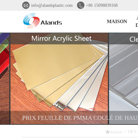


info@alandsplastic.com
+86 15098839168
MAISON
PRIX ​​FEUILLE DE PMMA COULÉ DE H

>
DES
maison