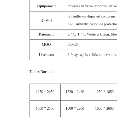
Équipement
modèles en verre importés (de ver
la feuille acrylique est conforme 
Qualité
SGS authentification de protectio
Paiement
L / C, T / T, Western Union, Mo
MOQ
50PCS
Livraison
6-9days après validation de vot
Tailles Normal:
1250 * 2450
1220 * 2420
1250 * 1850
1500 * 2100
1600 * 2200
1600 * 2600