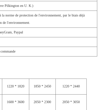
re Pilkington en U. K.)
à la norme de protection de l'environnement, par le biais déjà
n de l'environnement.
neyGram, Paypal
re commande
1220 * 1820
1850 * 2450
1220 * 2440
1600 * 3600
2050 * 2300
2050 * 3050